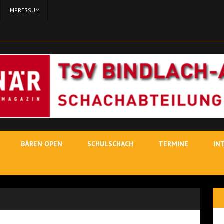
IMPRESSUM
24. MA
11. MAI 2026
SCH
3. MAI
19. JUNI 2026
SCHACHLEHRER
BÄREN OPEN
SCHULSCHACH
TERMINE
IN