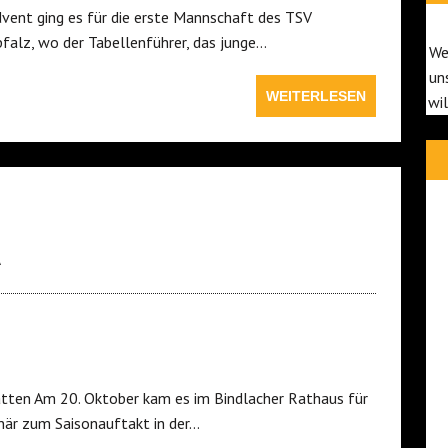
ent ging es für die erste Mannschaft des TSV
pfalz, wo der Tabellenführer, das junge…
We
un
WEITERLESEN
wi
A
atten Am 20. Oktober kam es im Bindlacher Rathaus für
när zum Saisonauftakt in der…