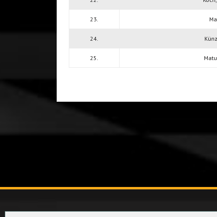
23.
Mar
24.
Künz
25.
Matu