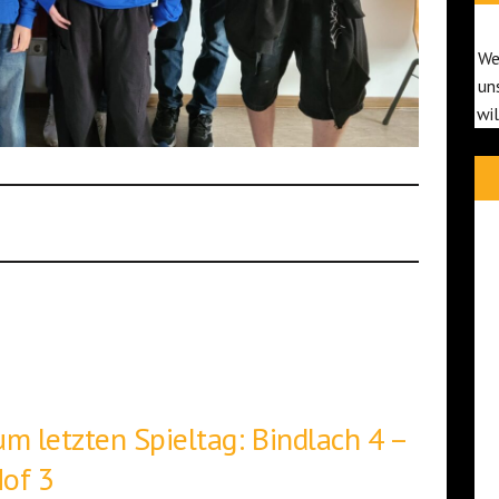
We
un
wi
um letzten Spieltag: Bindlach 4 –
Hof 3