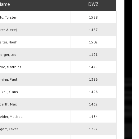
Name
DWZ
ld, Torsten
1588
er, Alexej
1487
iter, Noah
1502
erger, Leo
1191
cke, Matthias
1425
ming, Paul
1396
ikel, Klaus
1496
berth, Max
1432
eider, Melissa
1434
art, Xaver
1352