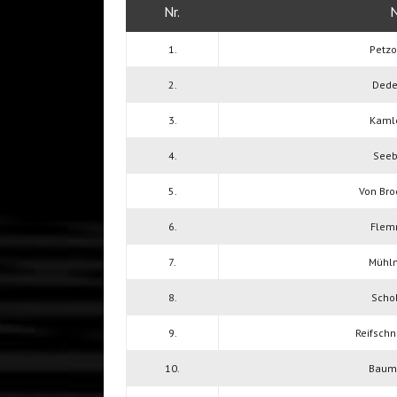
Nr.
1.
Petzo
2.
Deder
3.
Kamle
4.
Seeb
5.
Von Bro
6.
Flem
7.
Mühln
8.
Scho
9.
Reifschn
10.
Baumg