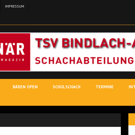
IMPRESSUM
24. MA
11. MAI 2026
SCH
3. MAI
19. JUNI 2026
SCHACHLEHRER
BÄREN OPEN
SCHULSCHACH
TERMINE
IN