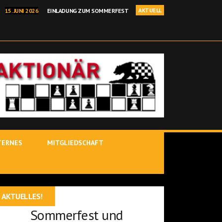
AKTUELL
15. JUNI 2026
EINLADUNG ZUM SOMMERFEST
I 2026
BEHRANG SADEGHI GEWINNT BINDLACHER BÄRENOPEN
NELLSCHACH KREISEINZELMEISTERSCHAFT IN KIRCHENLAMITZ
 2026
POSTBAUER-HENG – YOUTUBE-STARS IM ROTEN SALON
 JÜRGEN DELITZSCH IST BINDLACHER VEREINSMEISTER 25/26!
TERNES
MITGLIEDSCHAFT
AKTUELLES!
Sommerfest und