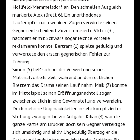
Hollfeld/Memmelsdorf an. Den schnellen Ausgleich
markierte Alex (Brett 6). Ein unorthodoxes
Läuferopfer nach wenigen Zügen verwirrte seinen
Gegner entscheidend. Zuvor remisierte Viktor (3),
nachdem er mit Schwarz sogar leichte Vorteile
reklamieren konnte. Bertram (1) spielte geduldig und
verwertete den ersten gegnerischen Fehler zur
Führung.
Simon (5) ließ sich bei der Verwertung seines
Materialvorteils Zeit, während an den restlichen
Brettern das Drama seinen Lauf nahm. Maik (7) konnte
im Mittelspiel seinen Eröffnungsnachteil sogar
zwischenzeitlich in eine Gewinnstellung verwandeln.
Doch mehrere Ungenauigkeiten in sehr komplizierter
Stellung zwangen ihn zur Aufgabe. Kilian (4) war die
ganze Partie am Drücker, doch sein Gegner verteidigte
sich umsichtig und aktiv. Ungeduldig überzog er die
Partie und landete in einem Mattnetz. Matthias (8)