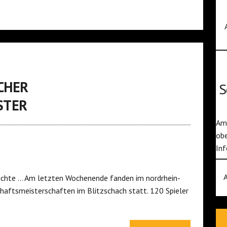
CHER
S
STER
Am 
obe
Inf
chichte … Am letzten Wochenende fanden im nordrhein-
aftsmeisterschaften im Blitzschach statt. 120 Spieler