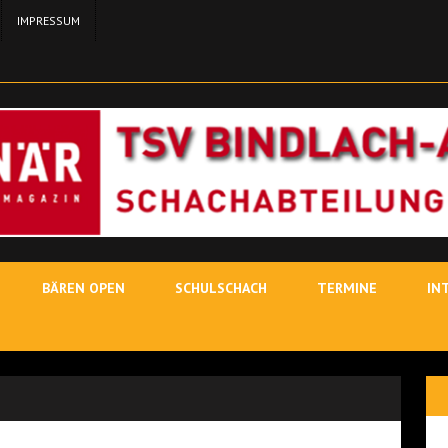
IMPRESSUM
24. MA
11. MAI 2026
SCH
3. MAI
19. JUNI 2026
SCHACHLEHRER
BÄREN OPEN
SCHULSCHACH
TERMINE
IN