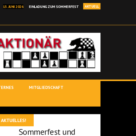
AKTUELL
15. JUNI 2026
EINLADUNG ZUM SOMMERFEST
I 2026
BEHRANG SADEGHI GEWINNT BINDLACHER BÄRENOPEN
NELLSCHACH KREISEINZELMEISTERSCHAFT IN KIRCHENLAMITZ
 2026
POSTBAUER-HENG – YOUTUBE-STARS IM ROTEN SALON
 JÜRGEN DELITZSCH IST BINDLACHER VEREINSMEISTER 25/26!
TERNES
MITGLIEDSCHAFT
AKTUELLES!
Sommerfest und