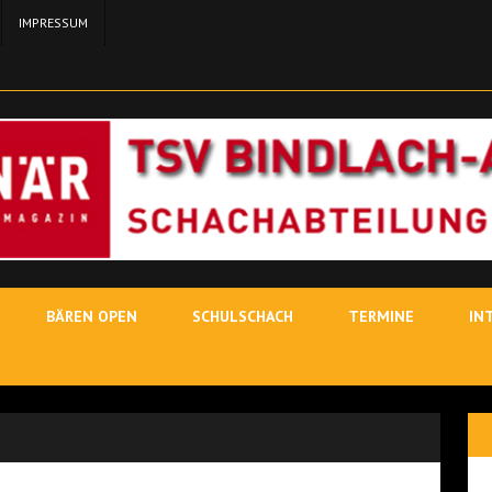
IMPRESSUM
24. MA
11. MAI 2026
SCH
3. MAI
19. JUNI 2026
SCHACHLEHRER
BÄREN OPEN
SCHULSCHACH
TERMINE
IN