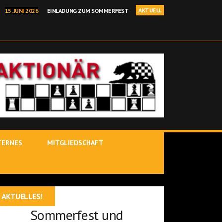
AKTUELL
15. JUNI 2026
EINLADUNG ZUM SOMMERFEST
I 2026
BEHRANG SADEGHI GEWINNT BINDLACHER BÄRENOPEN
NELLSCHACH KREISEINZELMEISTERSCHAFT IN KIRCHENLAMITZ
 2026
POSTBAUER-HENG – YOUTUBE-STARS IM ROTEN SALON
 JÜRGEN DELITZSCH IST BINDLACHER VEREINSMEISTER 25/26!
TERNES
MITGLIEDSCHAFT
AKTUELLES!
Sommerfest und