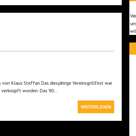
We
un
wi
s von Klaus Steffan Das diesjährige Vereinsgrillfest war
n verknüpft worden. Das 90…
WEITERLESEN