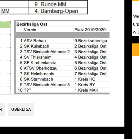
We
un
wi
N
OBERLIGA