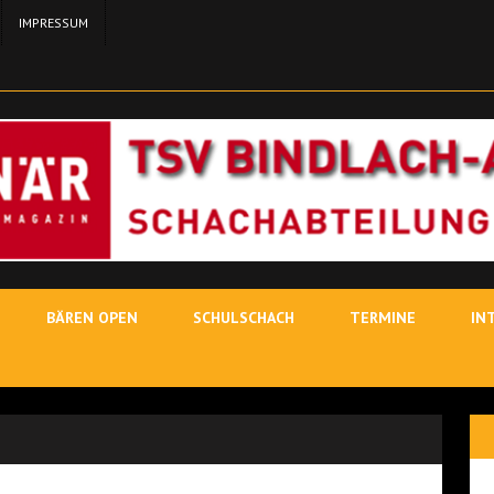
IMPRESSUM
24. MA
11. MAI 2026
SCH
3. MAI
19. JUNI 2026
SCHACHLEHRER
BÄREN OPEN
SCHULSCHACH
TERMINE
IN