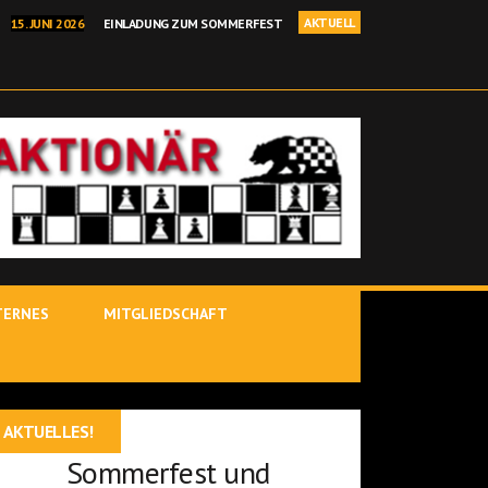
AKTUELL
15. JUNI 2026
EINLADUNG ZUM SOMMERFEST
I 2026
BEHRANG SADEGHI GEWINNT BINDLACHER BÄRENOPEN
NELLSCHACH KREISEINZELMEISTERSCHAFT IN KIRCHENLAMITZ
 2026
POSTBAUER-HENG – YOUTUBE-STARS IM ROTEN SALON
 JÜRGEN DELITZSCH IST BINDLACHER VEREINSMEISTER 25/26!
TERNES
MITGLIEDSCHAFT
AKTUELLES!
Sommerfest und