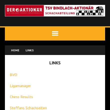
HOME
LINKS
LINKS
BVO
Ligamanager
Chess Results
Steffans Schachseiten