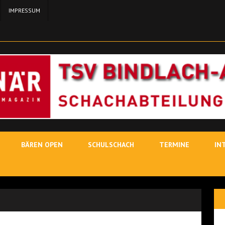
IMPRESSUM
24. MA
11. MAI 2026
SCH
3. MAI
19. JUNI 2026
SCHACHLEHRER
BÄREN OPEN
SCHULSCHACH
TERMINE
IN