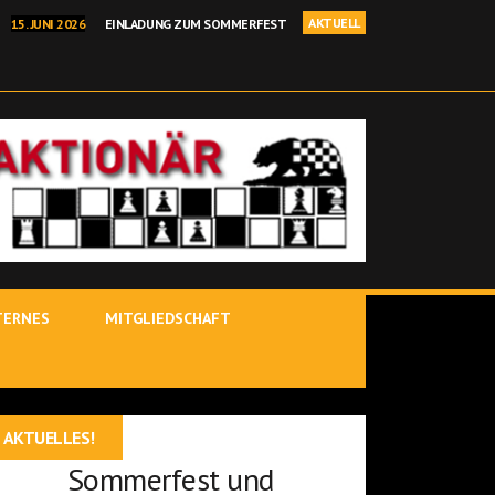
AKTUELL
15. JUNI 2026
EINLADUNG ZUM SOMMERFEST
I 2026
BEHRANG SADEGHI GEWINNT BINDLACHER BÄRENOPEN
NELLSCHACH KREISEINZELMEISTERSCHAFT IN KIRCHENLAMITZ
 2026
POSTBAUER-HENG – YOUTUBE-STARS IM ROTEN SALON
 JÜRGEN DELITZSCH IST BINDLACHER VEREINSMEISTER 25/26!
TERNES
MITGLIEDSCHAFT
AKTUELLES!
Sommerfest und