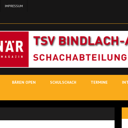
IMPRESSUM
24. MA
11. MAI 2026
SCH
3. MAI
19. JUNI 2026
SCHACHLEHRER
BÄREN OPEN
SCHULSCHACH
TERMINE
IN