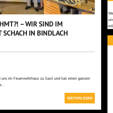
We
un
MT?! – WIR SIND IM
wi
T SCHACH IN BINDLACH
 uns im Feuerwehrhaus zu Gast und hat einen ganzen
as…
WEITERLESEN