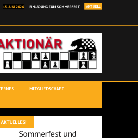
AKTUELL
15. JUNI 2026
EINLADUNG ZUM SOMMERFEST
I 2026
BEHRANG SADEGHI GEWINNT BINDLACHER BÄRENOPEN
NELLSCHACH KREISEINZELMEISTERSCHAFT IN KIRCHENLAMITZ
 2026
POSTBAUER-HENG – YOUTUBE-STARS IM ROTEN SALON
 JÜRGEN DELITZSCH IST BINDLACHER VEREINSMEISTER 25/26!
TERNES
MITGLIEDSCHAFT
AKTUELLES!
Sommerfest und