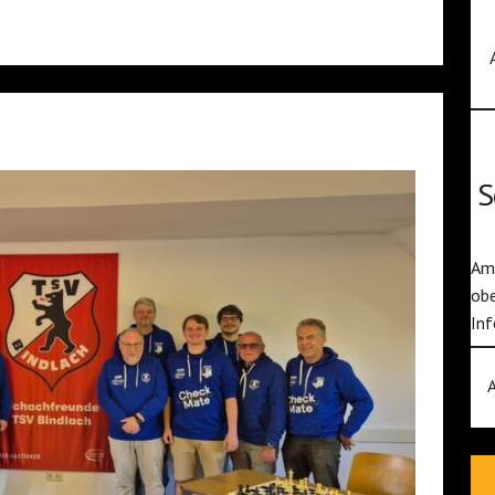
S
Am 
obe
Inf