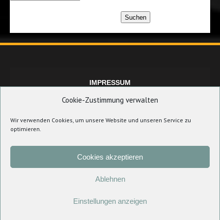
Suchen
IMPRESSUM
Cookie-Zustimmung verwalten
Wir verwenden Cookies, um unsere Website und unseren Service zu
DATENSCHUTZERKLÄRUNG
optimieren.
Cookies akzeptieren
COOKIE-RICHTLINIE (EU)
Ablehnen
Einstellungen anzeigen
COPYRIGHT © 2021 TSV BINDLACH AKTIONÄR