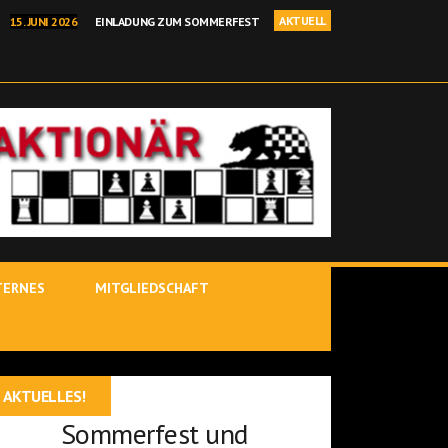
AKTUELL
15. JUNI 2026
EINLADUNG ZUM SOMMERFEST
I 2026
BEHRANG SADEGHI GEWINNT BINDLACHER BÄRENOPEN
NELLSCHACH KREISEINZELMEISTERSCHAFT IN KIRCHENLAMITZ
 2026
POSTBAUER-HENG – YOUTUBE-STARS IM ROTEN SALON
 JÜRGEN DELITZSCH IST BINDLACHER VEREINSMEISTER 25/26!
TERNES
MITGLIEDSCHAFT
AKTUELLES!
Sommerfest und