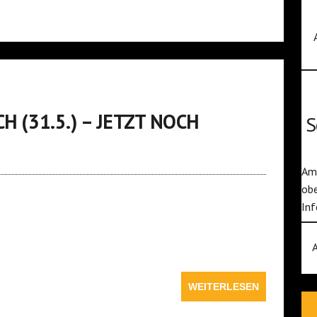
H (31.5.) – JETZT NOCH
S
Am 
obe
Inf
WEITERLESEN