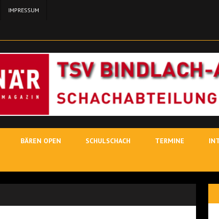
IMPRESSUM
24. MA
11. MAI 2026
SCH
3. MAI
19. JUNI 2026
SCHACHLEHRER
BÄREN OPEN
SCHULSCHACH
TERMINE
IN