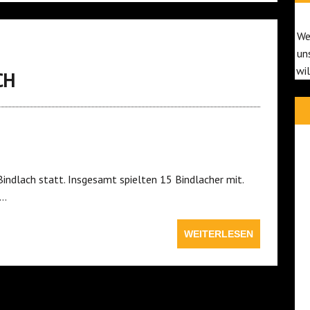
We
un
wi
CH
indlach statt. Insgesamt spielten 15 Bindlacher mit.
n…
WEITERLESEN