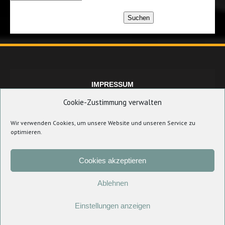
Suchen
IMPRESSUM
Cookie-Zustimmung verwalten
Wir verwenden Cookies, um unsere Website und unseren Service zu
DATENSCHUTZERKLÄRUNG
optimieren.
Cookies akzeptieren
COOKIE-RICHTLINIE (EU)
Ablehnen
Einstellungen anzeigen
COPYRIGHT © 2021 TSV BINDLACH AKTIONÄR