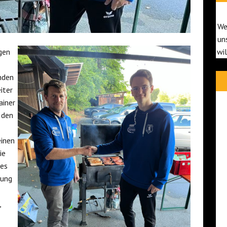
We
un
gen
wi
nden
iter
ainer
 den
einen
ie
des
zung
,