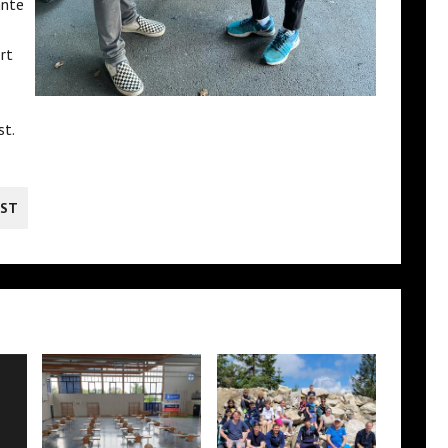
nnte
rt
st.
ST