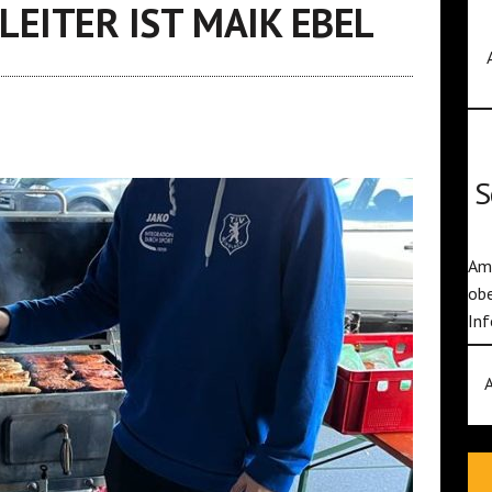
EITER IST MAIK EBEL
S
Am 
obe
Inf