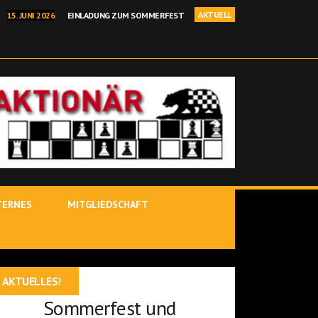
AKTUELL
15. JUNI 2026
EINLADUNG ZUM SOMMERFEST
I 2026
BEHRANG SADEGHI GEWINNT BINDLACHER BÄRENOPEN
NELLSCHACH KREISEINZELMEISTERSCHAFT IN KIRCHENLAMITZ
 2026
POSTBAUER-HENG – YOUTUBE-STARS IM ROTEN SALON
 JÜRGEN DELITZSCH IST BINDLACHER VEREINSMEISTER 25/26!
TERNES
MITGLIEDSCHAFT
AKTUELLES!
Sommerfest und