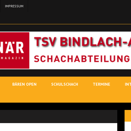
IMPRESSUM
24. MA
11. MAI 2026
SCH
3. MAI
19. JUNI 2026
SCHACHLEHRER
BÄREN OPEN
SCHULSCHACH
TERMINE
IN