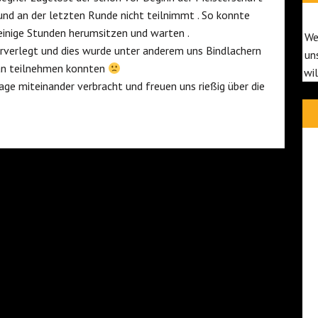
und an der letzten Runde nicht teilnimmt . So konnte
 einige Stunden herumsitzen und warten .
We
orverlegt und dies wurde unter anderem uns Bindlachern
un
aran teilnehmen konnten
wi
age miteinander verbracht und freuen uns rießig über die