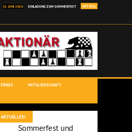
AKTUELL
15. JUNI 2026
EINLADUNG ZUM SOMMERFEST
I 2026
BEHRANG SADEGHI GEWINNT BINDLACHER BÄRENOPEN
NELLSCHACH KREISEINZELMEISTERSCHAFT IN KIRCHENLAMITZ
 2026
POSTBAUER-HENG – YOUTUBE-STARS IM ROTEN SALON
 JÜRGEN DELITZSCH IST BINDLACHER VEREINSMEISTER 25/26!
TERNES
MITGLIEDSCHAFT
AKTUELLES!
Sommerfest und