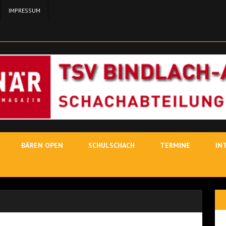
IMPRESSUM
24. MA
11. MAI 2026
SCH
3. MAI
19. JUNI 2026
SCHACHLEHRER
BÄREN OPEN
SCHULSCHACH
TERMINE
IN