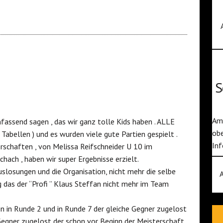
S
Am 
assend sagen , das wir ganz tolle Kids haben . ALLE
obe
 Tabellen ) und es wurden viele gute Partien gespielt .
Inf
rschaften , von Melissa Reifschneider U 10 im
hach , haben wir super Ergebnisse erzielt.
uslosungen und die Organisation, nicht mehr die selbe
 das der “Profi ” Klaus Steffan nicht mehr im Team
en in Runde 2 und in Runde 7 der gleiche Gegner zugelost
Gegner zugelost der schon vor Beginn der Meisterschaft